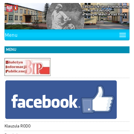
Menu
Toggle
naviga
MENU
Klauzula RODO