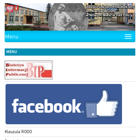
Menu
Toggle
naviga
MENU
Klauzula RODO