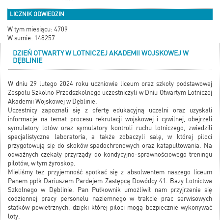
LICZNIK ODWIEDZIN
W tym miesiącu: 4709
W sumie: 148257
DZIEŃ OTWARTY W LOTNICZEJ AKADEMII WOJSKOWEJ W
DĘBLINIE
W dniu 29 lutego 2024 roku uczniowie liceum oraz szkoły podstawowej
Zespołu Szkolno Przedszkolnego uczestniczyli w Dniu Otwartym Lotniczej
Akademii Wojskowej w Dęblinie.
Uczestnicy zapoznali się z ofertę edukacyjną uczelni oraz uzyskali
informacje na temat procesu rekrutacji wojskowej i cywilnej, obejrzeli
symulatory lotów oraz symulatory kontroli ruchu lotniczego, zwiedzili
specjalistyczne laboratoria, a także zobaczyli salę, w której piloci
przygotowują się do skoków spadochronowych oraz katapultowania. Na
odważnych czekały przyrządy do kondycyjno-sprawnościowego treningu
pilotów, w tym żyroskop.
Mieliśmy też przyjemność spotkać się z absolwentem naszego liceum
Panem ppłk Dariuszem Pardejem Zastępcą Dowódcy 41. Bazy Lotnictwa
Szkolnego w Dęblinie. Pan Pułkownik umożliwił nam przyjrzenie się
codziennej pracy personelu naziemnego w trakcie prac serwisowych
statków powietrznych, dzięki której piloci mogą bezpiecznie wykonywać
loty.