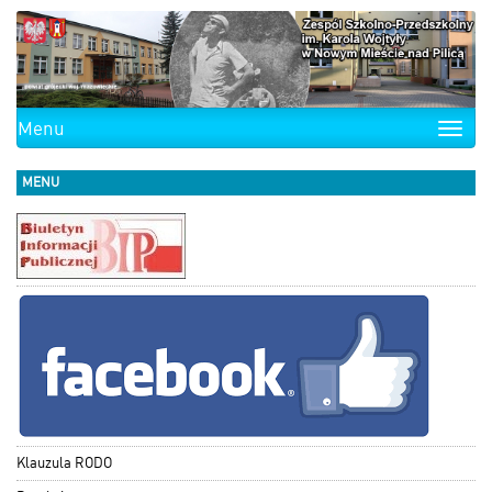
Menu
Toggle
naviga
MENU
Klauzula RODO