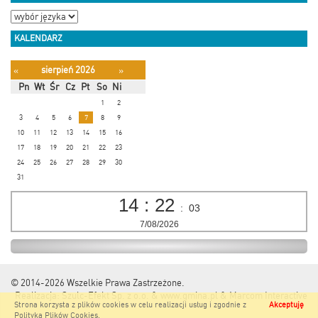
KALENDARZ
sierpień 2026
«
»
Pn
Wt
Śr
Cz
Pt
So
Ni
1
2
3
4
5
6
7
8
9
10
11
12
13
14
15
16
17
18
19
20
21
22
23
24
25
26
27
28
29
30
31
14
:
22
:
04
7/08/2026
© 2014-2026
Wszelkie Prawa Zastrzeżone.
Realizacja:
Szulc-Efekt Sp. z o.o. & www.gmina.pl
&
Marcom Interactive
Strona korzysta z plików cookies w celu realizacji usług i zgodnie z
Akceptuję
Polityką Plików Cookies
.