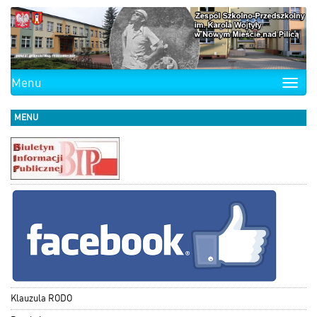
Menu
Toggle
naviga
MENU
Klauzula RODO