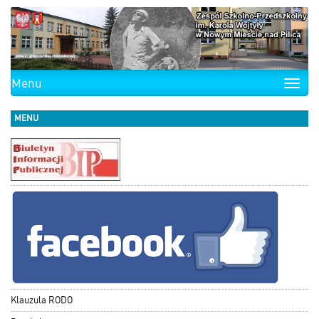
Menu
Toggle
naviga
MENU
Klauzula RODO