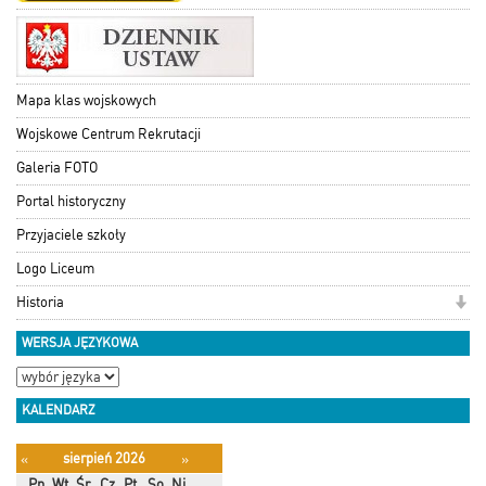
Mapa klas wojskowych
Wojskowe Centrum Rekrutacji
Galeria FOTO
Portal historyczny
Przyjaciele szkoły
Logo Liceum
Historia
WERSJA JĘZYKOWA
KALENDARZ
sierpień 2026
«
»
Pn
Wt
Śr
Cz
Pt
So
Ni