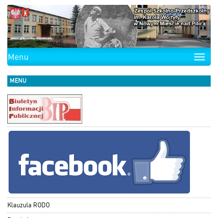
Menu
Toggle
naviga
MENU
Klauzula RODO