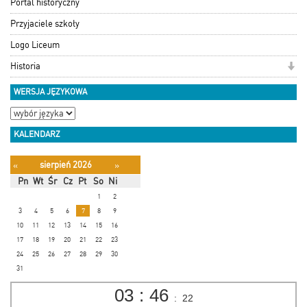
Portal historyczny
Przyjaciele szkoły
Logo Liceum
Historia
WERSJA JĘZYKOWA
KALENDARZ
sierpień 2026
«
»
Pn
Wt
Śr
Cz
Pt
So
Ni
1
2
3
4
5
6
7
8
9
10
11
12
13
14
15
16
17
18
19
20
21
22
23
24
25
26
27
28
29
30
31
03
:
46
:
23