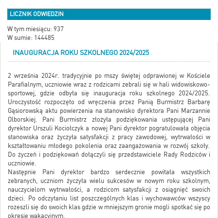
LICZNIK ODWIEDZIN
W tym miesiącu: 937
W sumie: 144485
INAUGURACJA ROKU SZKOLNEGO 2024/2025
2 września 2024r. tradycyjnie po mszy świętej odprawionej w Kościele
Parafialnym, uczniowie wraz z rodzicami zebrali się w hali widowiskowo-
sportowej, gdzie odbyła się inauguracja roku szkolnego 2024/2025.
Uroczystość rozpoczęto od wręczenia przez Panią Burmistrz Barbarę
Gąsiorowską aktu powierzenia na stanowisko dyrektora Pani Marzannie
Olborskiej. Pani Burmistrz złożyła podziękowania ustępującej Pani
dyrektor Urszuli Kociołczyk a nowej Pani dyrektor pogratulowała objęcia
stanowiska oraz życzyła satysfakcji z pracy zawodowej, wytrwałości w
kształtowaniu młodego pokolenia oraz zaangażowania w rozwój szkoły.
Do życzeń i podziękowań dołączyli się przedstawiciele Rady Rodziców i
uczniowie.
Następnie Pani dyrektor bardzo serdecznie powitała wszystkich
zebranych, uczniom życzyła wielu sukcesów w nowym roku szkolnym,
nauczycielom wytrwałości, a rodzicom satysfakcji z osiągnięć swoich
dzieci. Po odczytaniu list poszczególnych klas i wychowawców wszyscy
rozeszli się do swoich klas gdzie w mniejszym gronie mogli spotkać się po
okresie wakacyjnym.