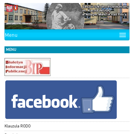
Menu
Toggle
naviga
MENU
Klauzula RODO