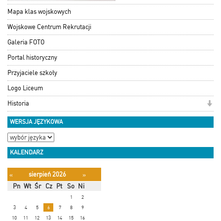
Mapa klas wojskowych
Wojskowe Centrum Rekrutacji
Galeria FOTO
Portal historyczny
Przyjaciele szkoły
Logo Liceum
Historia
WERSJA JĘZYKOWA
KALENDARZ
sierpień 2026
«
»
Pn
Wt
Śr
Cz
Pt
So
Ni
1
2
3
4
5
6
7
8
9
10
11
12
13
14
15
16