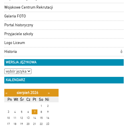
Wojskowe Centrum Rekrutacji
Galeria FOTO
Portal historyczny
Przyjaciele szkoły
Logo Liceum
Historia
WERSJA JĘZYKOWA
KALENDARZ
sierpień 2026
«
»
Pn
Wt
Śr
Cz
Pt
So
Ni
1
2
3
4
5
6
7
8
9
10
11
12
13
14
15
16
17
18
19
20
21
22
23