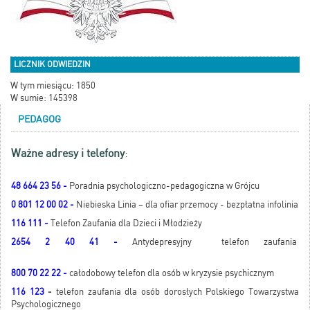
LICZNIK ODWIEDZIN
W tym miesiącu: 1850
W sumie: 145398
PEDAGOG
Ważne adresy i telefony
:
48 664 23 56 -
Poradnia psychologiczno-pedagogiczna w Grójcu
0 801 12 00 02 -
Niebieska Linia – dla ofiar przemocy - bezpłatna infolinia
116 111 -
Telefon Zaufania dla Dzieci i Młodzieży
2654 2 40 41 -
Antydepresyjny telefon zaufania
800 70 22 22 -
całodobowy telefon dla osób w kryzysie psychicznym
116 123
-
telefon zaufania dla osób dorosłych Polskiego Towarzystwa
Psychologicznego