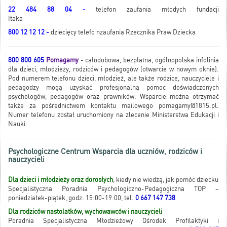
22 484 88 04 -
telefon zaufania młodych fundacji
Itaka
800 12 12 12 -
dziecięcy telefo nzaufania Rzecznika Praw Dziecka
800 800 605
Pomagamy
- całodobowa, bezpłatna, ogólnopolska infolinia
dla dzieci, młodzieży, rodziców i pedagogów (otwarcie w nowym oknie).
Pod numerem telefonu dzieci, młodzież, ale także rodzice, nauczyciele i
pedagodzy mogą uzyskać profesjonalną pomoc doświadczonych
psychologów, pedagogów oraz prawników. Wsparcie można otrzymać
także za pośrednictwem kontaktu mailowego pomagamy@1815.pl.
Numer telefonu został uruchomiony na zlecenie Ministerstwa Edukacji i
Nauki.
Psychologiczne Centrum Wsparcia dla uczniów, rodziców i
nauczycieli
Dla dzieci i młodzieży oraz dorosłych
, kiedy nie wiedzą, jak pomóc dziecku
Specjalistyczna Poradnia Psychologiczno-Pedagogiczna TOP –
poniedziałek-piątek, godz. 15:00-19:00, tel.
0 667 147 738
Dla rodziców nastolatków, wychowawców i nauczycieli
Poradnia Specjalistyczna Młodzieżowy Ośrodek Profilaktyki i