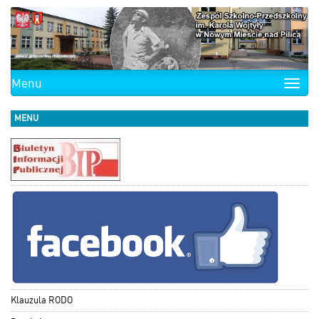
Menu
Toggle
naviga
MENU
Klauzula RODO