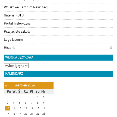
Wojskowe Centrum Rekrutacji
Galeria FOTO
Portal historyczny
Przyjaciele szkoły
Logo Liceum
Historia
WERSJA JĘZYKOWA
KALENDARZ
sierpień 2026
«
»
Pn
Wt
Śr
Cz
Pt
So
Ni
1
2
3
4
5
6
7
8
9
10
11
12
13
14
15
16
17
18
19
20
21
22
23