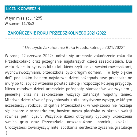
LICZNIK ODWIEDZIN
W tym miesiącu: 4295
W sumie: 147843
ZAKOŃCZENIE ROKU PRZEDSZKOLNEGO 2021/2022
" Uroczyste Zakończenie Roku Przedszkolnego 2021/2022"
W środę 22 czerwca 2022r. odbyło się uroczyste zakończenie roku dla
Przedszkolakó oraz pożegnanie najstarszych dzieci sześcioletnich. Dla
wielu dzieci to był czas kilku lat, kiedy zżyli sie ze swoimi rówieśnikami,
wychowawcczyniami, przedszkole było drugim domem." To były piękne
dni" pod takim hasłem najstarsze dzieci pożegnały swe przedszkolne
mury po to, aby od września powitać szkołę i rozpocząć kolejną przygodę.
Nieco młodsze dzieci uroczyście pożegnały starszaków wierszykiem ,
piosenką oraz na zakończenie wszyscy zatańczyli wspólny taniec.
Młodsze dzieci również przygotowały krótki artystyczny występ, w którym
uczestniczyli rodzice. Oficjalnie Przedszkolaki w większości nie rozstaja
się jeszcze z przedszkolem, bowiem nasza placówka w okresie wakcji
również pełni dyżur. Wszystkie dzieci otrzymały dyplomy ukończenia
swoich grup oraz Przedszkola orazzasłużone upominki, książki .
Uroczystości towarzyszyły miłe spotkania, serdeczne życzenia, gratulacje
:)