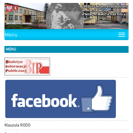
Menu
Toggle
naviga
MENU
Klauzula RODO