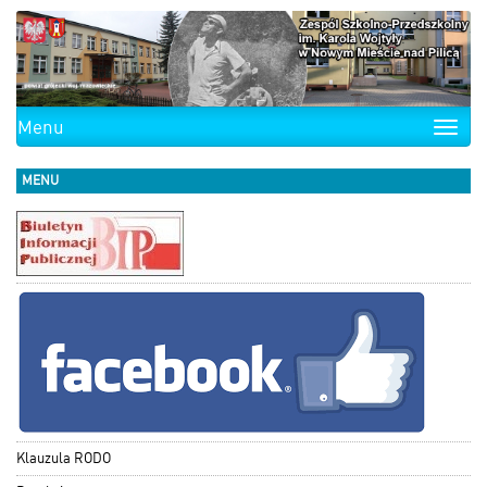
Menu
Toggle
naviga
MENU
Klauzula RODO