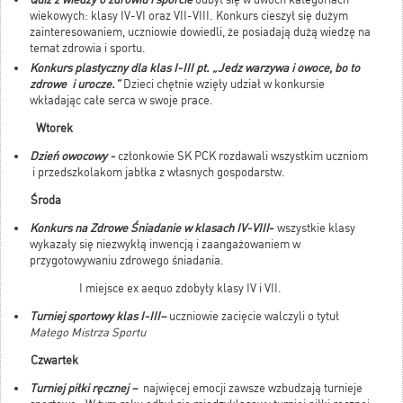
wiekowych: klasy IV-VI oraz VII-VIII. Konkurs cieszył się dużym
zainteresowaniem, uczniowie dowiedli, że posiadają dużą wiedzę na
temat zdrowia i sportu.
Konkurs plastyczny dla klas I-III pt. „Jedz warzywa i owoce, bo to
zdrowe
i urocze.”
Dzieci chętnie wzięły udział w konkursie
wkładając całe serca w swoje prace.
Wtorek
Dzień owocowy -
członkowie SK PCK rozdawali wszystkim uczniom
i przedszkolakom jabłka z własnych gospodarstw.
Środa
Konkurs na Zdrowe Śniadanie w klasach IV-VIII
-
wszystkie klasy
wykazały się niezwykłą inwencją i zaangażowaniem w
przygotowywaniu zdrowego śniadania.
I miejsce ex aequo zdobyły klasy IV i VII.
Turniej sportowy klas I-III–
uczniowie zacięcie walczyli o tytuł
Małego Mistrza Sportu
Czwartek
Turniej piłki ręcznej –
najwięcej emocji zawsze wzbudzają turnieje