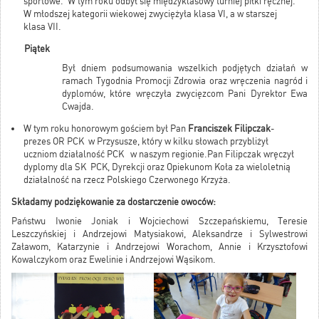
sportowe. W tym roku odbył się międzyklasowy turniej piłki ręcznej.
W młodszej kategorii wiekowej zwyciężyła klasa VI, a w starszej
klasa VII.
Piątek
Był dniem podsumowania wszelkich podjętych działań w
ramach Tygodnia Promocji Zdrowia oraz wręczenia nagród i
dyplomów, które wręczyła zwycięzcom Pani Dyrektor Ewa
Cwajda.
W tym roku honorowym gościem był Pan
Franciszek Filipczak
-
prezes OR PCK w Przysusze, który w kilku słowach przybliżył
uczniom działalność PCK w naszym regionie.Pan Filipczak wręczył
dyplomy dla SK PCK, Dyrekcji oraz Opiekunom Koła za wieloletnią
działalność na rzecz Polskiego Czerwonego Krzyża.
Składamy podziękowanie za dostarczenie owoców:
Państwu Iwonie Joniak i Wojciechowi Szczepańskiemu, Teresie
Leszczyńskiej i Andrzejowi Matysiakowi, Aleksandrze i Sylwestrowi
Załawom, Katarzynie i Andrzejowi Worachom, Annie i Krzysztofowi
Kowalczykom oraz Ewelinie i Andrzejowi Wąsikom.