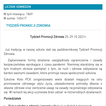
LICZNIK ODWIEDZIN
W tym miesiącu: 1869
W sumie: 145417
TYDZIEŃ PROMOCJI ZDROWIA
Tydzień Promocji Zdrowia
25-29.10.2021r.
Już tradycją w naszej szkole stał się październikowy Tydzień Promocji
Zdrowia.
Zaplanowane formy działania uwzględniały ograniczenia i zasady
bezpieczeństwa wynikające z czasu pandemii. Niemniej staraliśmy się w
tym trudnym okresie pamiętać o tym, że ruch i zdrowe odżywianie są
bardzo ważnymi zasadami, które promuje nasza społeczność szkolna.
Szkolne Koło PCK zorganizowało wiele działań mających na celu
promowanie zdrowego stylu życia, uświadomienie potrzeby dbania o
własne zdrowie oraz zwrócenie uwagi na zasady racjonalnego odżywiania
się. W ramach tej akcji uczniowie brali udział w różnorodnych działaniach:
Poniedziałek
Quiz z wiedzy o zdrowiu i sporcie
odbył się w dwóch kategoriach