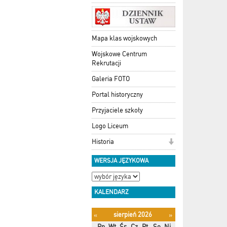
Mapa klas wojskowych
Wojskowe Centrum
Rekrutacji
Galeria FOTO
Portal historyczny
Przyjaciele szkoły
Logo Liceum
Historia
WERSJA JĘZYKOWA
KALENDARZ
sierpień 2026
«
»
Pn
Wt
Śr
Cz
Pt
So
Ni